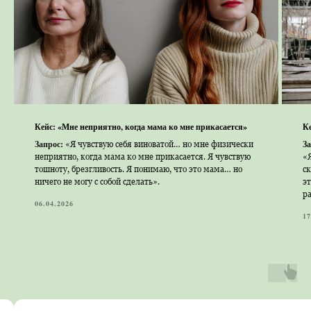
Кейс: «Мне неприятно, когда мама ко мне прикасается»
Ке
Запрос:
За
«Я чувствую себя виноватой… но мне физически
неприятно, когда мама ко мне прикасается. Я чувствую
«Я
тошноту, брезгливость. Я понимаю, что это мама… но
ск
ничего не могу с собой сделать».
эт
ра
06.04.2026
17