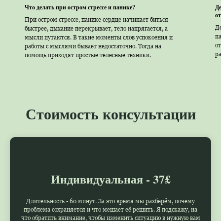
Что делать при остром стрессе и панике?
Д
о
При остром стрессе, панике сердце начинает биться
Д
быстрее, дыхание перекрывает, тело напрягается, а
па
мысли путаются. В такие моменты слов успокоения и
от
работы с мыслями бывает недостаточно. Тогда на
ра
помощь приходят простые телесные техники.
Стоимость консультации
Индивидуальная - 37£
Длительность - 60 минут. За это время мы разберём, почему
проблема сохраняется и что мешает её решить. Я подскажу, на
что обратить внимание, чтобы изменить ситуацию в нужную вам