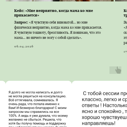
Кейс: «Мне неприятно, когда мама ко мне
К
прикасается»
т
Запрос:
«Я чувствую себя виноватой… но мне
З
физически неприятно, когда мама ко мне прикасается.
«Я
Я чувствую тошноту, брезгливость. Я понимаю, что это
ск
мама… но ничего не могу с собой сделать».
эт
ра
06.04.2026
1