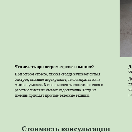
Что делать при остром стрессе и панике?
Д
о
При остром стрессе, панике сердце начинает биться
Д
быстрее, дыхание перекрывает, тело напрягается, а
па
мысли путаются. В такие моменты слов успокоения и
от
работы с мыслями бывает недостаточно. Тогда на
ра
помощь приходят простые телесные техники.
Стоимость консультации